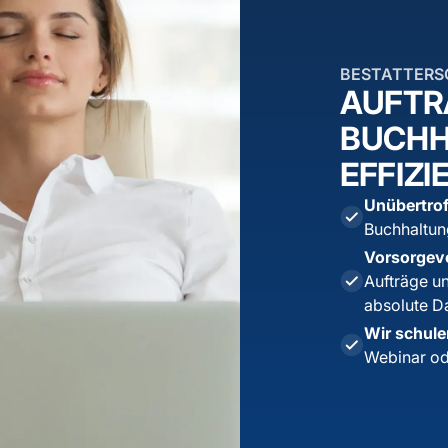
BESTATTERS
AUFTR
BUCHH
EFFIZI
Unübertrof
Buchhaltung
Vorsorge­v
Aufträge un
absolute Da
Wir schulen
Webinar ode