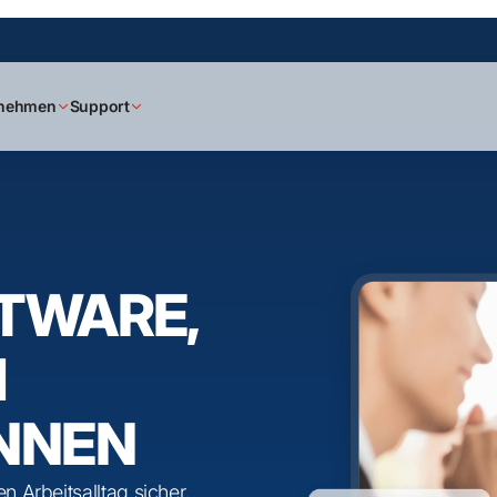
rnehmen
Support
TWARE,
H
NNEN
n Arbeitsalltag sicher,