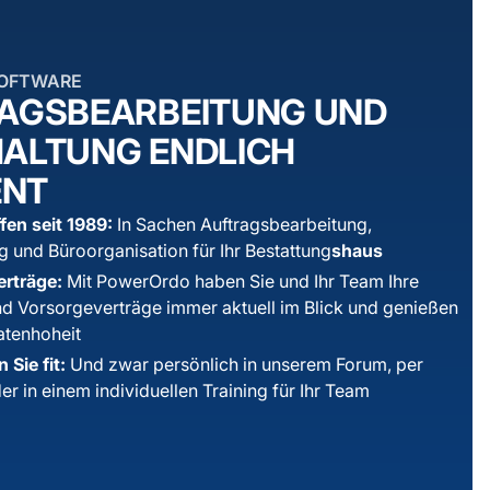
OFTWARE
AGS­BEARBEITUNG UND
ALTUNG ENDLICH
ENT
fen seit 1989:
In Sachen Auftrags­bearbeitung,
 und Büro­organisation für Ihr Bestattung
shaus
erträge:
Mit PowerOrdo haben Sie und Ihr Team Ihre
d Vorsorge­verträge immer aktuell im Blick und genießen
ten­hoheit
 Sie fit:
Und zwar persönlich in unserem Forum, per
r in einem individuellen Training für Ihr Team