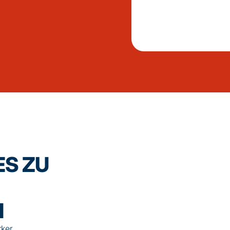
ES ZU
N
rker