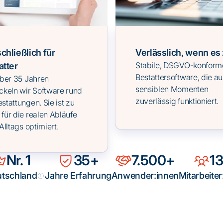
chließlich für
Verlässlich, wenn es 
Stabile, DSGVO-konform
atter
Bestattersoftware, die au
über 35 Jahren
sensiblen Momenten
ckeln wir Software rund
zuverlässig funktioniert.
stattungen. Sie ist zu
für die realen Abläufe
Alltags optimiert.
Nr. 1
35+
7.500+
1
utschland
Jahre Erfahrung
Anwender:innen
Mitarbeiter