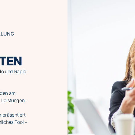
LLUNG
TEN
do und Rapid
nden am
d Leistungen
 präsentiert
nliches Tool –