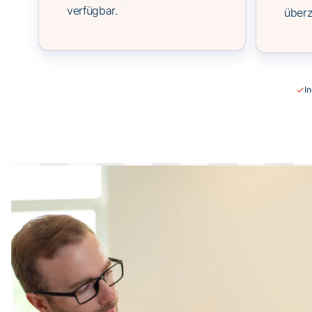
verfügbar.
über
I