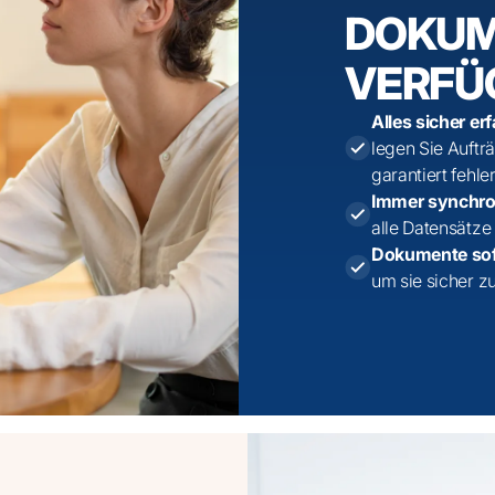
DOKUM
VERFÜ
Alles sicher er
legen Sie Auftr
garantiert fehler
Immer synchr
alle Datensätze 
Dokumente sof
um sie sicher z