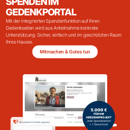
SPENDEN IM
GEDENKPORTAL
Mit der integrierten Spendenfunktion auf Ihren
Gedenkseiten wird aus Anteilnahme konkrete
Unterstützung. Sicher, einfach und im geschützten Raum
Ihres Hauses.
Mitmachen & Gutes tun