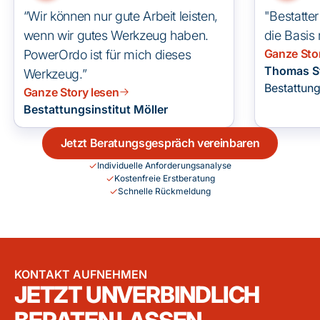
“Wir können nur gute Arbeit leisten,
"Bestatter
wenn wir gutes Werkzeug haben.
die Basis
Ganze Sto
PowerOrdo ist für mich dieses
Thomas St
Werkzeug.”
Bestattun
Ganze Story lesen
Bestattungsinstitut Möller
Jetzt Beratungsgespräch vereinbaren
Individuelle Anforderungsanalyse
Kostenfreie Erstberatung
Schnelle Rückmeldung
KONTAKT AUFNEHMEN
JETZT UNVERBINDLICH